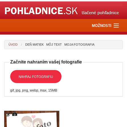
MOŽNOSTI
Pošli e-pohľadnicu
ÚVOD
DEŇ MATIEK MÔJ TEXT MOJA FOTOGRAFIA
Pošli kvety
Začnite nahraním vašej fotografie
Pošli darček
NAHRAJ FOTOGRAFIU
gif, jpg, png, webp, max. 15MB