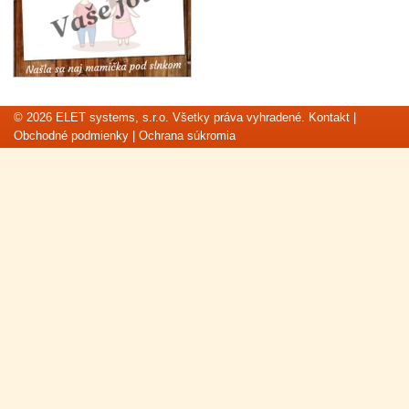
© 2026 ELET systems, s.r.o. Všetky práva vyhradené.
Kontakt
|
Obchodné podmienky
|
Ochrana súkromia