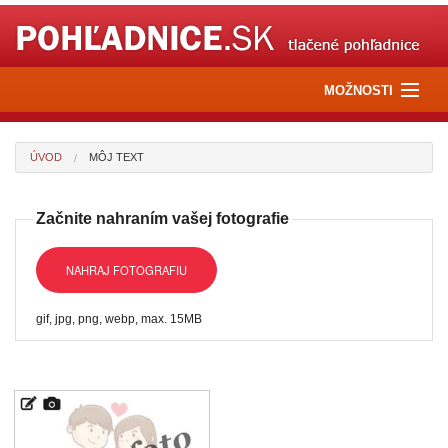
MOŽNOSTI
Pošli e-pohľadnicu
ÚVOD
MÔJ TEXT
Pošli kvety
Začnite nahraním vašej fotografie
Pošli darček
NAHRAJ FOTOGRAFIU
gif, jpg, png, webp, max. 15MB