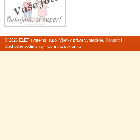
© 2026 ELET systems, s.r.o. Všetky práva vyhradené.
Kontakt
|
Obchodné podmienky
|
Ochrana súkromia