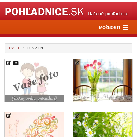
MOŽNOSTI
Pošli e-pohľadnicu
ÚVOD
DEŇ ŽIEN
Pošli kvety
Pošli darček