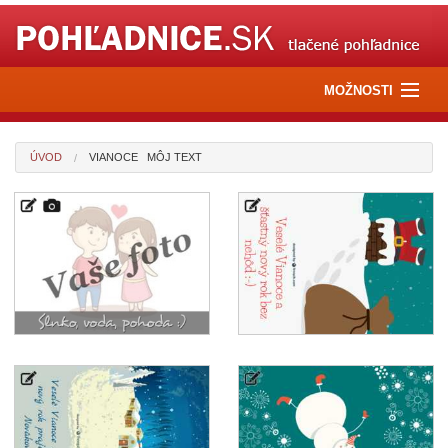
MOŽNOSTI
Pošli e-pohľadnicu
ÚVOD
VIANOCE MÔJ TEXT
Pošli kvety
Pošli darček